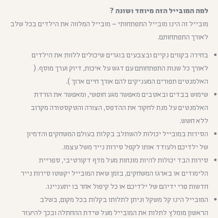
למה המובייל הזה מיוחד ושונה ?
מובייל זה הינו מובייל התפתחותי – מובייל המלווה את הילדים בכל שלב
לאורך התפתחותם.
בחירה בקווים נקיים ובצבעים בוגרים שיכולים ללוות את הילדים
לאורך כל שנות התפתחותם עם דגש על איכות, דיוק וערך מוסף. (
האלמנטים תפורים המעניקים להם אורך חיים ארוך ).
שימוש בבדים ובאטבים מאפשר מגע חופשי, ומאפשר את הורדת
האלמנטים על מנת לחקור את ההדפס, הצורה והטקסטורה מקרוב
ללא חשש.
הסירות במובייל יכולות להשתלב בקלות בעולם המשחקים והדמיון
של ילדיכם ולעודד אותו לקפל סירות נייר משל עצמו.
סירות הבד יכולות להיות מונחות מעל מדף דקורטיבי, ספריית
הלימודים או בארגז המשחקים, בזמן שאת המובייל יקשטו סירות נייר
חדשות פרי ידיהם של ילדיכם או כל קיפול אחר בו יתעניינו.
המובייל הינו קל משקל וניתן לתלותו בקלות בכל מקום, בשלב
הראשון מומלץ לתלות את המובייל מעל שידת ההחתלה ובכך להיעזר