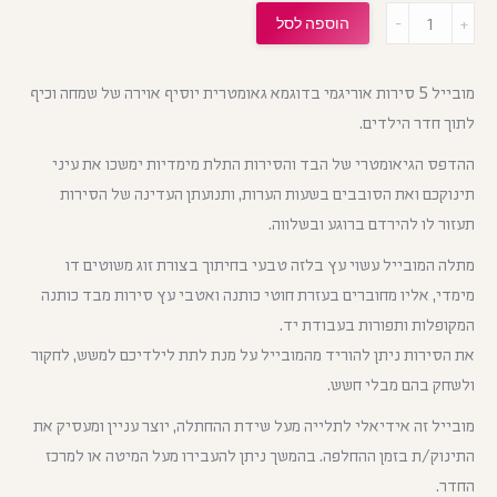
מות
הוספה לסל
מובייל 5 סירות אוריגמי בדוגמא גאומטרית יוסיף אוירה של שמחה וכיף
לתוך חדר הילדים.
ההדפס הגיאומטרי של הבד והסירות התלת מימדיות ימשכו את עיני
תינוקכם ואת הסובבים בשעות הערות, ותנועתן העדינה של הסירות
תעזור לו להירדם ברוגע ובשלווה.
מתלה המובייל עשוי עץ בלזה טבעי בחיתוך בצורת זוג משוטים דו
מימדי, אליו מחוברים בעזרת חוטי כותנה ואטבי עץ סירות מבד כותנה
המקופלות ותפורות בעבודת יד.
את הסירות ניתן להוריד מהמובייל על מנת לתת לילדיכם למשש, לחקור
ולשחק בהם מבלי חשש.
מובייל זה אידיאלי לתלייה מעל שידת ההחתלה, יוצר עניין ומעסיק את
התינוק/ת בזמן ההחלפה. בהמשך ניתן להעבירו מעל המיטה או למרכז
החדר.