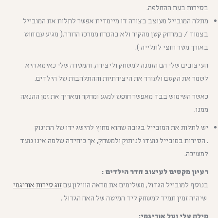
בסירות בעת ההחלפה.
מתלה המובייל מעוצב בצורה דו מיימדית אפשר לתלות את המובייל
בצמוד / במרחק קטן מהקיר ולא בהכרח ממרכז החדר.( מגיע עם חוט
באורך מטר וחצי לתלייה ).
העיצובים שלי הם הזמנה למשחק וליצירה, והמטרה שלי כאימא היא
לשמר את הקסם ולעורר את היצירתיות וההתלהבות של הילדים.
כאשר השימוש בבד מאפשר חופש למגע ומחקר ומאריך את זמן ההנאה
ממנו.
יש לתלות את המובייל בגובה שהוא מחוץ להישג ידו של התינוק
. הסירות במובייל נועדו לניתוק ולמשחק, אך כיחידה שלמה אינו נועד
למשיכה.
רעיון מקסים לעיצוב חדר הילדים :
בנוסף למובייל הגדול, משלימים את מראה הווילון עם
זוג סירות אוריגמי
שיהיה זמין תמיד למשחק ליד המיטה של האח הגדול .
מילה עלי ועל אוריגמי: