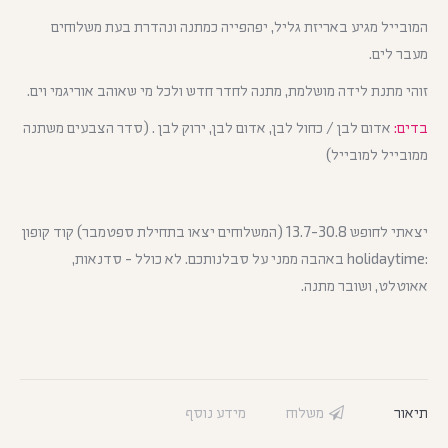
המובייל מגיע באריזת גליל, יפהפייה כמתנה ונהדרת בעת משלוחים
מעבר לים.
זוהי מתנת לידה מושלמת, מתנה לחדר חדש ולכל מי שאוהב אוריגמי וים.
בדים:
אדום לבן / כחול לבן, אדום לבן, ירוק לבן . (סדר הצבעים משתנה
ממובייל למובייל)
יצאתי לחופש 13.7-30.8 (המשלוחים יצאו בתחילת ספטמבר) קוד קופון
:holidaytime באהבה ממני על סבלנותכם. לא כולל - סדנאות,
אאוטלט, ושובר מתנה.
תיאור
משלוח
מידע נוסף