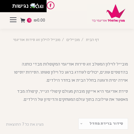
English
Instagram
Pinterest
Facebook
נגישות
₪
0.00
0
דף הבית
מוביילים
מובייל לוילון זוג סירות אוריגמי
מובייל לוילון המשלב זוג סירות אוריגמי המקופלות מבדי כותנה
בהדפסים שונים, יכולים לשדרג ברגע כל וילון פשוט. הסירות יוסיפו
אוירה ימית ורגועה בחלל הבית או בחדר הילדים.
סירת אוריגמי היא אייקון מובהק מעולם קיפולי הנייר, קיפולה מבד
מאפשר את שילובה בתוך עולם המשחקים והדימיון של הילדים.
מציג את כל 7 התוצאות