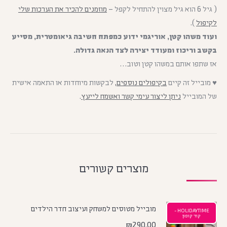
( גיל 6 הוא גיל מצוין להתחיל לקפל –
מוזמנים להכיר את הערכות שלי
לקיפול
).
ועוד משהו קטן, אוריגמי ידוע כמפתח חשיבה גיאומטרית, מסייע
בקשב וריכוז ומעודד יצירה לצד הנאה גדולה.
אז שתפו אותם במשהו קטן וטוב…
♥ מובייל זה קיים
בקיפולים נוספים
,
לבקשות מיוחדות או התאמה אישית
של המובייל
ניתן ליצור עימי קשר ואשמח לייעץ
.
מוצרים קשורים
מובייל מטוסים למשחק ועיצוב חדר הילדים
HOLIDAYTIME -
קוד קופון
₪
290.00