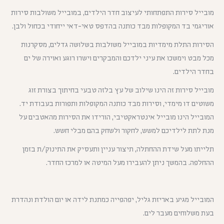
מובייל סירות התפתחותי לעיצוב חדר הילדים, במובייל משולבות סירות
אוריגמי בד המקופלות מבד כותנה בהדפס טאי-דאי ייחודי בכחול ולבן.
הסירות התלת מימדיות במובייל משולבות בשלושה גדלים, מסקרנות
מכל מבט וימשכו את עיני ילדכם והמבקרים וישרו רוגע ואוירה של ים
בחדר הילדים.
מובייל סירות זה הינו שילוב של עץ בלזה טבעי בחיתוך בצורת זוג
משוטים דו מימדי, וסירות מבד כותנה המקופלות ותפורות בעבודת יד.
המובייל הינו מובייל אינטראקטיבי, הורידו את הסירות מהאטבים על
מנת לתת לילדיכם למשש, לחקור ולשחק בהם מבלי חשש.
תלייתו מעל שידת ההחתלה, תיצור עניין ותעסיק את התינוק/ת בזמן
ההחלפה. בהמשך ניתן להעבירו מעל המיטה או למרכז החדר.
המובייל מגיע באריזת גליל, יפהפייה כמתנת לידה או יום הולדת ונהדרת
בעת משלוחים מעבר לים.