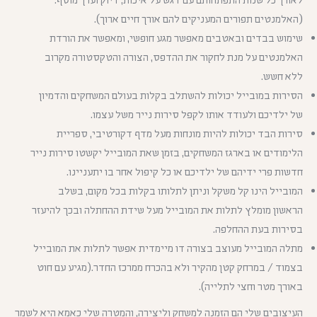
(האלמנטים תפורים המעניקים להם אורך חיים ארוך).
שימוש בבדים ובאטבים מאפשר מגע חופשי, ומאפשר את הורדת
האלמנטים על מנת לחקור את ההדפס, הצורה והטקסטורה מקרוב
ללא חשש.
הסירות במובייל יכולות להשתלב בקלות בעולם המשחקים והדמיון
של ילדיכם ולעודד אותו לקפל סירות נייר משל עצמו.
סירות הבד יכולות להיות מונחות מעל מדף דקורטיבי, ספריית
הלימודים או בארגז המשחקים, בזמן שאת המובייל יקשטו סירות נייר
חדשות פרי ידיהם של ילדיכם או כל קיפול אחר בו יתעניינו.
המובייל הינו קל משקל וניתן לתלותו בקלות בכל מקום, בשלב
הראשון מומלץ לתלות את המובייל מעל שידת ההחתלה ובכך להיעזר
בסירות בעת ההחלפה.
מתלה המובייל מעוצב בצורה דו מיימדית אפשר לתלות את המובייל
בצמוד / במרחק קטן מהקיר ולא בהכרח ממרכז החדר.(מגיע עם חוט
באורך מטר וחצי לתלייה).
העיצובים שלי הם הזמנה למשחק וליצירה, והמטרה שלי כאמא היא לשמר