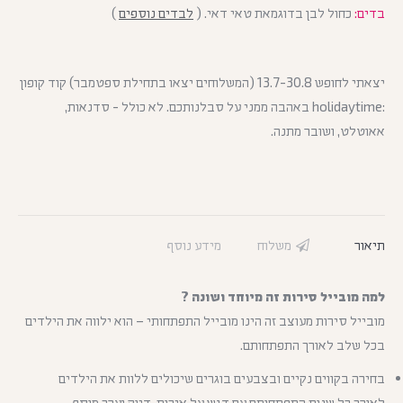
בדים:
כחול לבן בדוגמאת טאי דאי. (
לבדים נוספים
)
יצאתי לחופש 13.7-30.8 (המשלוחים יצאו בתחילת ספטמבר) קוד קופון
:holidaytime באהבה ממני על סבלנותכם. לא כולל - סדנאות,
אאוטלט, ושובר מתנה.
תיאור
משלוח
מידע נוסף
למה מובייל סירות זה מיוחד ושונה ?
מובייל סירות מעוצב זה הינו מובייל התפתחותי – הוא ילווה את הילדים
בכל שלב לאורך התפתחותם.
בחירה בקווים נקיים ובצבעים בוגרים שיכולים ללוות את הילדים
לאורך כל שנות התפתחותם עם דגש על איכות, דיוק וערך מוסף.