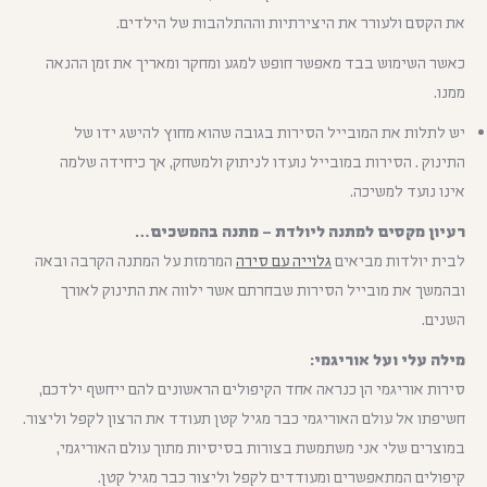
את הקסם ולעורר את היצירתיות וההתלהבות של הילדים.
כאשר השימוש בבד מאפשר חופש למגע ומחקר ומאריך את זמן ההנאה
ממנו.
יש לתלות את המובייל הסירות בגובה שהוא מחוץ להישג ידו של
התינוק . הסירות במובייל נועדו לניתוק ולמשחק, אך כיחידה שלמה
אינו נועד למשיכה.
רעיון מקסים למתנה ליולדת – מתנה בהמשכים…
לבית יולדות מביאים
גלוייה עם סירה
המרמזת על המתנה הקרבה ובאה
ובהמשך את מובייל הסירות שבחרתם אשר ילווה את התינוק לאורך
השנים.
מילה עלי ועל אוריגמי:
סירות אוריגמי הן כנראה אחד הקיפולים הראשונים להם ייחשף ילדכם,
חשיפתו אל עולם האוריגמי כבר מגיל קטן תעודד את הרצון לקפל וליצור.
במוצרים שלי אני משתמשת בצורות בסיסיות מתוך עולם האוריגמי,
קיפולים המתאפשרים ומעודדים לקפל וליצור כבר מגיל קטן.