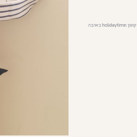
יצאתי לחופש 13.7-30.8 (המשלוחים יצאו בתחילת ספטמבר) קוד קופון :holidaytime באהבה
כמות