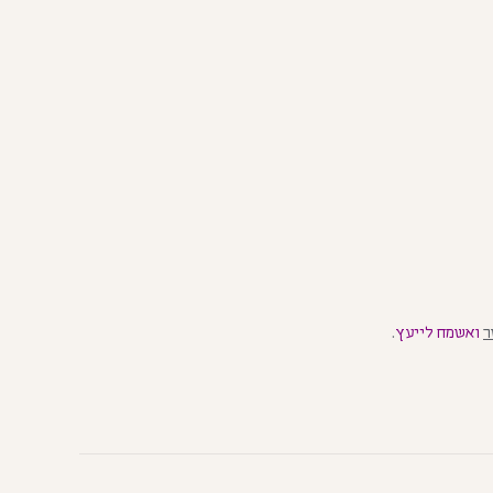
ר
ואשמח לייעץ
.