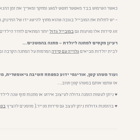
כאשר השימוש בבד מאפשר חופש למגע ומחקר ומאריך את זמן ההנאה
יש לתלות את המובייל בגובה שהוא מחוץ להישג ידו של התינוק, ה
זוג סירות אלו מגיעות גם
במובייל גדול
יותר המתאים לחדר הילדים ו
רעיון מקסים למתנה ליולדת – מתנה בהמשכים…
לבית יולדות מביאים
גלוייה עם סירה
המרמזת על המתנה הקרבה ובא
ועוד משהו קטן, אוריגמי ידוע כמפתח חשיבה גיאומטרית, מס
אז שתפו אותם במשהו קטן וטוב…
♥ ניתן לעשות הזמנה גדולה לעיצוב אירוע או מתנות סוף שנה לילד
♥ בהזמנות גדולות ניתן לעצב גם סירות מנייר.( מוזמנים להציץ
בפר