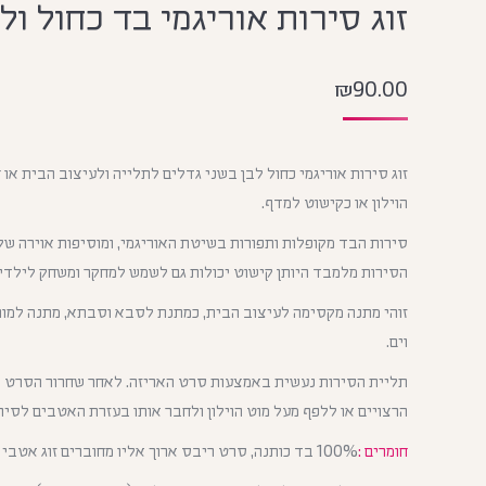
זוג סירות אוריגמי בד כחול ול
₪
90.00
זוג סירות אוריגמי כחול לבן בשני גדלים לתלייה ולעיצוב הבית או
הוילון או כקישוט למדף.
סירות הבד מקופלות ותפורות בשיטת האוריגמי, ומוסיפות אוירה של 
הסירות מלמבד היותן קישוט יכולות גם לשמש למחקר ומשחק לילדים
זוהי מתנה מקסימה לעיצוב הבית, כמתנת לסבא וסבתא, מתנה למורי
וים.
תליית הסירות נעשית באמצעות סרט האריזה. לאחר שחרור הסרט הק
הרצויים או ללפף מעל מוט הוילון ולחבר אותו בעזרת האטבים לסירו
חומרים :
100% בד כותנה, סרט ריבס ארוך אליו מחוברים זוג אטבי עץ (1.5 מטר ).