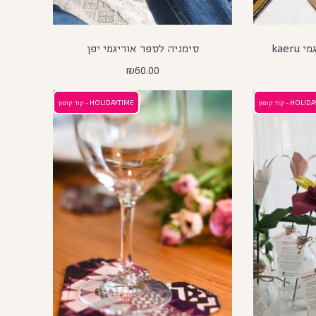
kae
סימניה לספר אוריגמי יפן
₪
60.00
H - קוד קופון
HOLIDAYTIME - קוד קופון