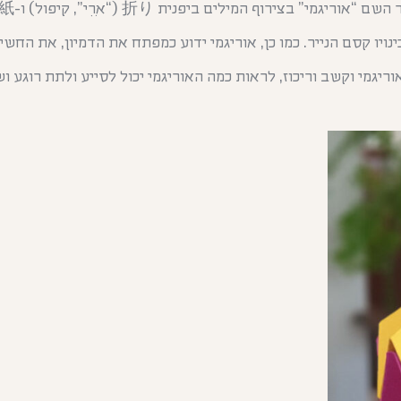
רוף המילים ביפנית 折り (“אוֹרִי”, קיפול) ו-紙 (“גאמִי”, פיסת נייר).
נויו קסם הנייר. כמו כן, אוריגמי ידוע כמפתח את הדמיון, את החש
גמי וקשב וריכוז, לראות כמה האוריגמי יכול לסייע ולתת רוגע וש