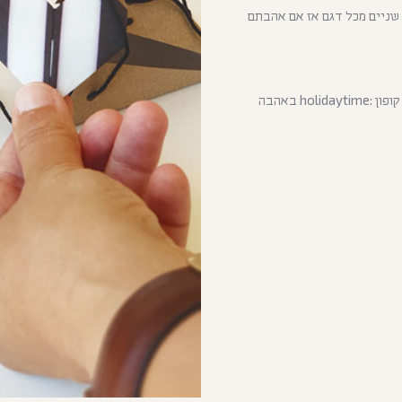
 שניים מכל דגם אז אם אהבתם
יצאתי לחופש 13.7-30.8 (המשלוחים יצאו בתחילת ספטמבר) קוד קופון :holidaytime באהבה