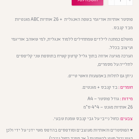
פוסטר אותיות אוריגמי בשפה האנגלית + 26 אותיות ABC מגנטיות
מבד קנבס.
מושלם כמתנה לילדים שמתחילים ללמוד אנגלית, למי שאוהב אוריגמי
ועיצוב בכלל.
הערכה מגיעה ארוזה בתוך גליל קרטון קשיח בתוספת שני קליפסים
לתלייה על מסמרים,
ניתן גם לתלות באמצעות וואשי טייפ.
חומרים :
בד קנבס + מגנטים.
מידות :
גודל פוסטר – A4
26 אותיות מגנט – 4*4 ס"מ
צבעים:
כחול נייבי על גבי קנבס שמנת טבעי.
♥ הפוסטרים והאותיות מעוצבים ומודפסים בהדפס משי ידני על ידי ולכן
הגוון יכול מעט להשתנות ( אך תמיד כחול נייבי).