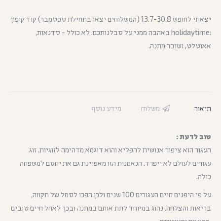
יצאתי לחופש 13.7-30.8 (המשלוחים יצאו בתחילת ספטמבר) קוד קופון
:holidaytime באהבה ממני על סבלנותכם. לא כולל - סדנאות,
אאוטלט, ושובר מתנה.
תיאור
משלוח
מידע נוסף
טוב לדעת :
העגור הוא ציפור אנושית להפליא והוא דוגמא מדהימה לזוגיות. זוג
עגורים לעולם לא ייפרד. הנאמנות הזו מאפיינת גם את יחסם למשפחה
כולה.
על פי היפנים חיים העגורים 100 שנים ולכן הפכו לסמל של תקווה,
בריאות והצלחה. נהוג במיוחד לתת אותם במתנה ובכך לאחל חיים טובים