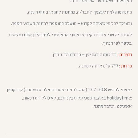
ומקופלת בשיטת אוריגמי מסורתית.
מתנה מושלמת לעצמך, לחבר/ה, כמתנות לחג או בסוף השנה.
ובעיקר לכל מי שאוהב לקרוא – מושלם כתוספת למתנה בשבוע הספר.
לסימנייה שני צדדים, קידמי ואחורי המאפשרי לסמן היכן אתם נמצאים
בספר לפי הכיוון.
חומרים :
בד כותנה דגם יפן – פריחת הדובדבן.
מידות :
7*7 ס"מ ארוזה למתנה.
יצאתי לחופש 13.7-30.8 (המשלוחים יצאו בתחילת ספטמבר) קוד קופון
:holidaytime באהבה ממני על סבלנותכם. לא כולל - סדנאות,
אאוטלט, ושובר מתנה.