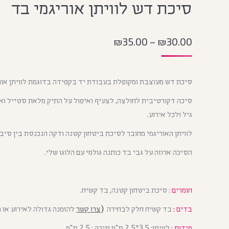
סיכת דש לוויתן אוריגמי בד
₪
35.00
–
₪
30.00
סיכת דש מעוצבת ומקופלת בעבודת יד בקפידה בדוגמת לוויתן אורי
סיכה דקורטיבית לחולצה, לצעיף ואיפול על התיק מלאת סטייל ו
גיל ולכל אירוע.
לוויתן האוריגמי מחובר לסיכת ביטחון קטנה ודקה הנכנסת בין סיב
הסיכה ארוזה על גבי בד כותנה גולמי עם הלוגו שלי.
חומרים
: סיכת ביטחון קטנה, בד קשיח.
בדים :
בד קשיח חלק לבחירה
(
צרו קשר
להזמנה גדולה לאירוע או 
מידות :
לוויתן: 3.5*2.5 ס"מ סיכה : 2.5 ס"מ