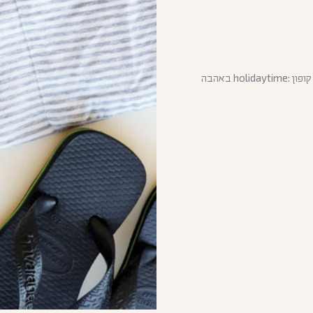
יצאתי לחופש 13.7-30.8 (המשלוחים יצאו בתחילת ספטמבר) קוד קופון :holidaytime באהבה
כמות