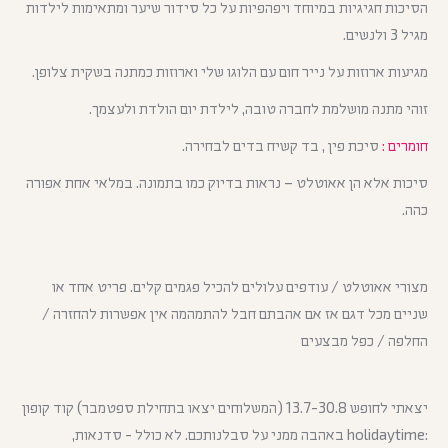
הסיכות חגיגיות במיוחד ויפהפיות על כל סידור שיער ומתאימות לילדות
מגיל 3 ולנשים.
מגיעות ארוזות על נייר חום עם הלוגו שלי וארוזות כמתנה בשקית צלופן.
זוהי מתנה מושלמת לחברה טובה, לילדת יום הולדת ולעצמך.
חומרים :
סיכת פין , בד קשיח בדים לבחירה.
סיכות אלא הן אאוטלט – נראות בדיוק כמו בתמונה. במלאי אחת אפורה
כהה.
מצורי אאוטלט / עודפים עלולים להכיל פגמים קלים. פריט אחד או
שניים מכל דגם אז אם אהבתם חבל להתמהמה אין אפשרות להחזרה /
החלפה / כפל מבצעים
יצאתי לחופש 13.7-30.8 (המשלוחים יצאו בתחילת ספטמבר) קוד קופון
:holidaytime באהבה ממני על סבלנותכם. לא כולל - סדנאות,