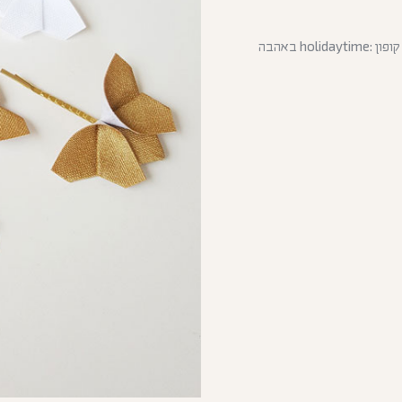
יצאתי לחופש 13.7-30.8 (המשלוחים יצאו בתחילת ספטמבר) קוד קופון :holidaytime באהבה
כמות