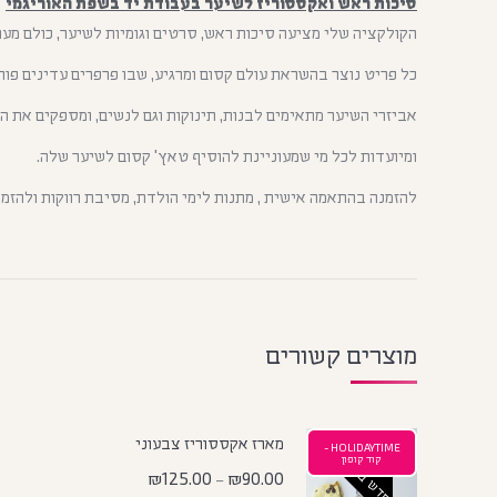
סיכות ראש ואקססוריז לשיער בעבודת יד בשפת האוריגמי
הקולקציה שלי מציעה סיכות ראש, סרטים וגומיות לשיער, כולם מעו
כל פריט נוצר בהשראת עולם קסום ומרגיע, שבו פרפרים עדינים פורש
אביזרי השיער מתאימים לבנות, תינוקות וגם לנשים, ומספקים את הש
ומיועדות לכל מי שמעוניינת להוסיף טאץ' קסום לשיער שלה.
להזמנה בהתאמה אישית , מתנות לימי הולדת, מסיבת רווקות ולהזמנו
מוצרים קשורים
מארז אקססוריז צבעוני
HOLIDAYTIME -
חדש באתר
קוד קופון
₪
125.00
₪
90.00
–