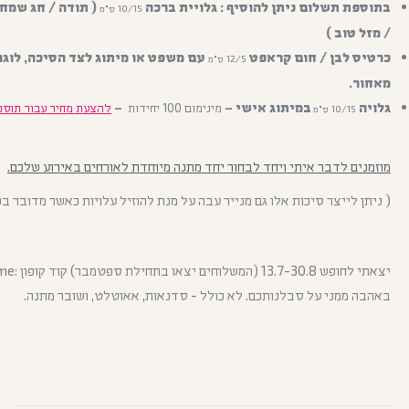
בתוספת תשלום ניתן להוסיף : גלויית ברכה
( תודה / חג שמח 
10/15
ס"מ
/ מזל טוב )
כרטיס לבן / חום קראפט
עם משפט או מיתוג לצד הסיכה, לוגו
12/5
ס"מ
מאחור.
גלויה
במיתוג אישי –
–
מינימום 100 יחידות
להצעת מחיר עבור תוספ
10/15
ס"מ
מוזמנים לדבר איתי ויחד לבחור יחד מתנה מיוחדת לאורחים באירוע שלכם.
( ניתן לייצר סיכות אלו גם מנייר עבה על מנת להוזיל עלויות כאשר מדובר בכ
יצאתי לחופש 30.8
באהבה ממני על סבלנותכם. לא כולל - סדנאות, אאוטלט, ושובר מתנה.