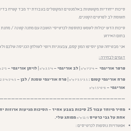
סיכות ייחודיות מקושטות באלמנטים המקופלים בעבודת יד מבד קשיח בדיוק
תשומת לב לפרטים הקטנים.
סיכות הדש יכולות לשמש כתוספת לכרטיסי הושבה עם מתנה קטנה / מתנת 
בתום האירוע
אני מבטיחה שהן יוסיפו המון קסם, צבעוניות ויופי לשולחן הכניסה שלכם ולאו
דגמים לבחירה :
פרפר אוריגמי –
|
לב אוריגמי –
|
לויתן אוריגמי –
4*3*1 ס"מ
4*3.5 ס"מ
5*2 ס"מ
פרח אוריגמי קטום :
|
פרח אוריגמי שמנת / לבן –
3.5*3.5*1 ס"מ
4.5*4.5*2.5 ס"מ
אוריגמי –
6*6*1.5 ס"מ
—————————————————————————————————-
מחיר מיוחד עבור 25 סיכות בצבע אחיד – הסיכות מגיעות ארוזו
אחת על גבי כרטיס
ממותג שלי.
12/5 ס"מ
אפשרויות נוספות לכרטיסים :