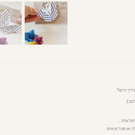
ליך היום?
ם ).
והמלצות…
 או מעל מיטתו.