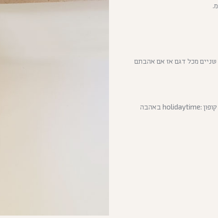
 שניים מכל דגם אז אם אהבתם
יצאתי לחופש 13.7-30.8 (המשלוחים יצאו בתחילת ספטמבר) קוד קופון :holidaytime באהבה