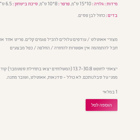
מידות : גלויה :
10*15 ס"מ,
פרפר :
8*10 ס"מ,
סיכת ביטחון :
6.5 ס"מ.
בדים :
כחול לבן פסים.
מצורי אאוטלט / עודפים עלולים להכיל פגמים קלים. פריט אחד או
חבל להתמהמה אין אפשרות להחזרה / החלפה / כפל מבצעים
ממני על סבלנותכם. לא כולל - סדנאות, אאוטלט, ושובר מתנה.
1 במלאי
הוספה לסל