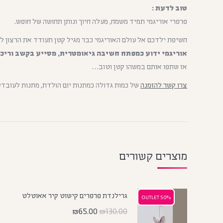
טוב לדעת :
פרפרי אוריגמי תמיד משמח, מעלה חיוך ונותן תחושה של חופש.
חשיפת ילדכם אל עולם האוריגמי כבר מגיל קטן תעודד את הרצון לק
אוריגמי ידוע
כמפתח חשיבה גיאומטרית, מסייע בקשב וריכוז
אז שתפו אותם במשהו קטן וטוב…
צרו קשר להזמנה
של כמות גדולה כמתנות יום הולדת, מתנות לעובדי
מוצרים קשורים
גרילנדת פרפרים קישוט קיר אאוטלט
50% OUTLET
50% OUTLET
₪
65.00
₪
130.00