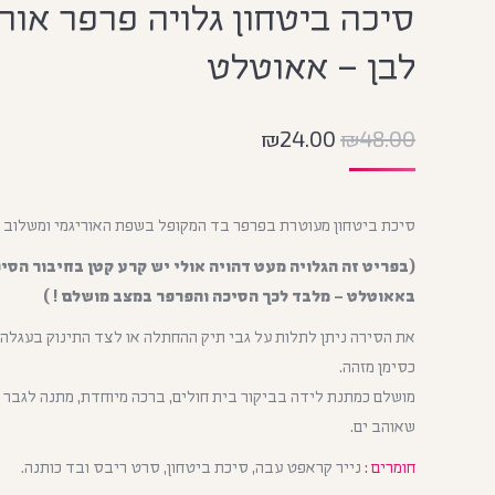
סיכה ביטחון גלויה פרפר אורי
לבן – אאוטלט
₪
24.00
₪
48.00
סיכת ביטחון מעוטרת בפרפר בד המקופל בשפת האוריגמי ומשלוב על
(בפריט זה הגלויה מעט דהויה אולי יש קרע קטן בחיבור הסיכ
באאוטלט – מלבד לכך הסיכה והפרפר במצב מושלם ! )
את הסירה ניתן לתלות על גבי תיק ההחתלה או לצד התינוק בעגלה א
כסימן מזהה.
מושלם כמתנת לידה בביקור בית חולים, ברכה מיוחדת, מתנה לגבר 
שאוהב ים.
חומרים :
נייר קראפט עבה, סיכת ביטחון, סרט ריבס ובד כותנה.