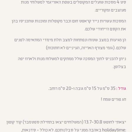
סט 4 מסכות שועלים המקופלים בשפת האוריגמי למשלוחי מנות
מעוצבים ומקוריים.
המסכות עשויות נייר קראפט חום וכבר מקופלות ומוכנות שתכניסו בהן
את הקסם הייחודי שלכם.
הן מגיעות במצב שטוח ונפתחות למצב תלת מימדי המתאימה לפנים
שלכם. (גומי מצורף האריזה, העיניים לא חתוכות)
ניתן להכניס לתוך המסכה שלל ממתקים למשלוח מנות ולארוז יפה
בצלופן.
גודל :
35 ס"מ על 15 ס"מ גובה ו-20 ס"מ רוחב.
חג פורים שמח !
יצאתי לחופש 13.7-30.8 (המשלוחים יצאו בתחילת ספטמבר) קוד קופון
:holidaytime באהבה ממני על סבלנותכם. לא כולל - סדנאות,