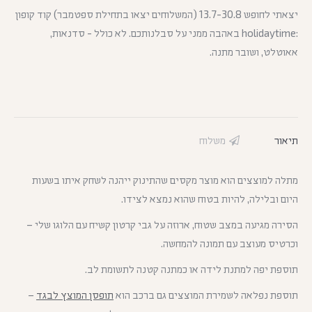
יצאתי לחופש 13.7-30.8 (המשלוחים יצאו בתחילת ספטמבר) קוד קופון
:holidaytime באהבה ממני על סבלנותכם. לא כולל - סדנאות,
אאוטלט, ושובר מתנה.
תיאור
משלוח
מתלה למוצצים הוא מוצר מקסים שהתינוק ייהנה לשחק איתו בשעות
היום ובלילה, להיות בטוח שהוא נמצא לצידו.
הסירה מגיעה במצב שטוח, ארוזה על גבי קרטון קשיח עם הלוגו שלי –
וכרטיס מעוצב עם תמונה להמחשה.
תוספת יפה למתנת לידה או כמתנה קטנה לתשומת לב.
תוספת נפלאה לשמירת המוצצים גם ברכב הוא
תופסן המוצץ לבגד
–