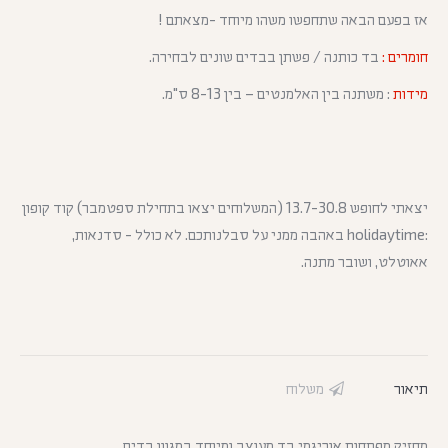
אז בפעם הבאה שתחפשו משהו מיוחד -מצאתם !
חומרים :
בד כותנה / פשתן בבדים שונים לבחירה.
מידות
: משתנה בין האלמנטים – בין 8-13 ס"מ.
יצאתי לחופש 13.7-30.8 (המשלוחים יצאו בתחילת ספטמבר) קוד קופון
:holidaytime באהבה ממני על סבלנותכם. לא כולל - סדנאות,
אאוטלט, ושובר מתנה.
תיאור
משלוח
מחזיק מפתחות אוריגמי בד מעוצב ומיוחד במגוון בדים.