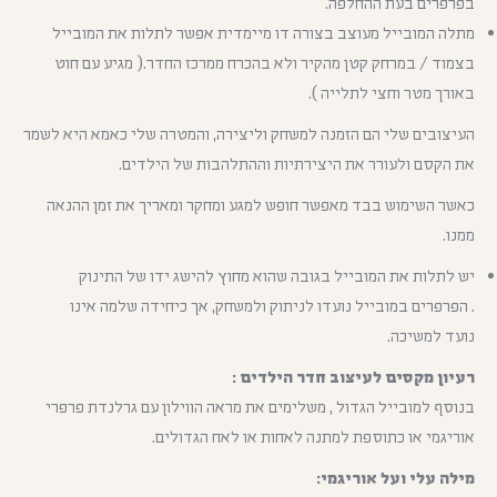
בפרפרים בעת ההחלפה.
מתלה המובייל מעוצב בצורה דו מיימדית אפשר לתלות את המובייל
בצמוד / במרחק קטן מהקיר ולא בהכרח ממרכז החדר.( מגיע עם חוט
באורך מטר וחצי לתלייה ).
העיצובים שלי הם הזמנה למשחק וליצירה, והמטרה שלי כאמא היא לשמר
את הקסם ולעורר את היצירתיות וההתלהבות של הילדים.
כאשר השימוש בבד מאפשר חופש למגע ומחקר ומאריך את זמן ההנאה
ממנו.
יש לתלות את המובייל בגובה שהוא מחוץ להישג ידו של התינוק
. הפרפרים במובייל נועדו לניתוק ולמשחק, אך כיחידה שלמה אינו
נועד למשיכה.
רעיון מקסים לעיצוב חדר הילדים :
בנוסף למובייל הגדול , משלימים את מראה הווילון עם גרלנדת פרפרי
אוריגמי או כתוספת למתנה לאחות או לאח הגדולים.
מילה עלי ועל אוריגמי: