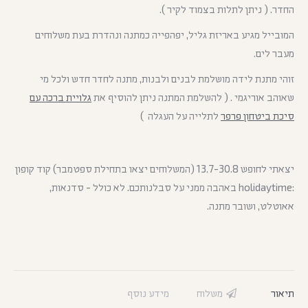
החדר. ( ניתן לתלות בצמוד לקיר ).
המובייל מגיע באריזת גליל, יפהפייה כמתנה ונהדרת בעת משלוחים
מעבר לים.
זוהי מתנת לידה מושלמת לבנים ולבנות, מתנה לחדר חדש ולכל מי
שאוהב אוריגמי . ( להשלמת המתנה ניתן להוסיף את
גלויית ברכה עם
סיכת ביטחון פרפר
לתלייה על העגלה )
יצאתי לחופש 13.7-30.8 (המשלוחים יצאו בתחילת ספטמבר) קוד קופון
:holidaytime באהבה ממני על סבלנותכם. לא כולל - סדנאות,
אאוטלט, ושובר מתנה.
תיאור
משלוח
מידע נוסף