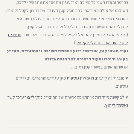
כפרפר ומצדו השני כדמוי לב יצרו עניין ויתפסו את עינו של ילדכם,
חשיפתו אל עולם האוריגמי כבר מגיל קטן תעודד את הרצון לקפל וליצור.
במוצרים שלי אני משתמשת בצורות בסיסיות מתוך עולם האוריגמי,
קיפולים המתאפשרים ומעודדים לקפל וליצור כבר מגיל קטן.
( גיל 6 הוא גיל מצוין להתחיל לקפל לפי שרטוטים ודיאגרמות-
מוזמנים
להכיר את הערכות שלי לקיפול
).
ועוד משהו קטן, אוריגמי ידוע כמפתח חשיבה גיאומטרית, מסייע
בקשב וריכוז ומעודד יצירה לצד הנאה גדולה.
אז שתפו אותם במשהו קטן וטוב…
♥ מובייל זה קיים
ובדוגמאות נוספות
כגון עגורים ופרפרים, ובגדלים
נוספים.
♥ לבקשות מיוחדות או התאמה אישית של המובייל
ניתן ליצור עימי קשר
ואשמח לייעץ
.