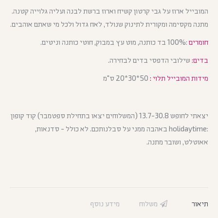
המובייל ארוז על גבי קרטון קשיח וארוז ברשת לבנה ועליה גלוייה קטנה.
מתנה מקסימה ומקורית לתינוק שנולד, לאח גדול ולכל מי שאתם אוהבים.
חומרים
:100% בד כותנה, מוט עץ במבוק, חוטי כותנה וניטים.
בדים:
שילובי הדפסי בדים לבחירה.
מידות המובייל תלוי
:
50*30*20 ס"מ
יצאתי לחופש 13.7-30.8 (המשלוחים יצאו בתחילת ספטמבר) קוד קופון
:holidaytime באהבה ממני על סבלנותכם. לא כולל - סדנאות,
אאוטלט, ושובר מתנה.
תיאור
משלוח
מידע נוסף