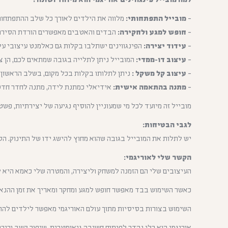
מובייל התפתחותי:
מלווה את הילדים לאורך כל שלב ההתפתחות ע
חופש למגע ולחקירה:
הבדים והאטבים מאפשרים הורדת הסירות
עידוד יצירה:
הפינגווינים ישתלבו בקלות גם כאלמנט עיצובי על
עיצוב דו-ממדי:
המובייל ניתן לתלייה בגובה שמתאים לכם, הן צמ
עיצוב קל משקל :
ניתן לתלותו בקלות בכל מקום, בשלב הראשון 
מתנה בהתאמה אישית:
אידיאלי כמתנת לידה, מתנה לחדר חדש א
מובייל זה מיועד לכל מי שמעוניין להוסיף נגיעה של יצירתיות, פ
לגבי הבטיחות:
יש לתלות את המובייל בגובה שהוא מחוץ להישג ידו של התינוק. הס
הקשר שלי לאוריגמי:
העיצובים שלי הם הזמנה למשחק וליצירה, והמטרה שלי כאמא היא 
כאשר השימוש בבד מאפשר חופש למגע ומחקר ומאריך את זמן ההנאה
השימוש בצורות בסיסיות מתוך עולם האוריגמי מאפשר לילדים להת
אוריגמי הוא כלי נהדר לפיתוח חשיבה גיאומטרית, שיפור קשב וריכו