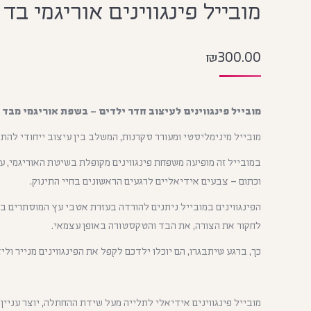
מובייל פינגווינים אוריגמי בד
₪
300.00
מובייל פינגווינים לעיצוב חדר ילדים – בשפת אוריגמי מבד 
מובייל מינימליסטי ומעורר סקרנות, המשלב בין עיצוב ייחודי להתפ
במובייל זה מופיעה משפחת פינגווינים מקופלת בשיטת האוריגמי, ע
וכתום – צבעים אידיאליים לרגעים הראשונים בחיי התינוק.
הפינגווינים במובייל ניתנים להורדה בעזרת אטבי עץ המוסתרים ב
לחקור את הצורה, את הבד והטקסטורה באופן עצמאי.
כך, ברגע שיתבגרו, הם יוכלו ילדכם לקפל את הפינגווינים מנייר ול
מובייל פינגווינים אידיאלי לתלייה מעל שידת ההחתלה, יוצר עניין