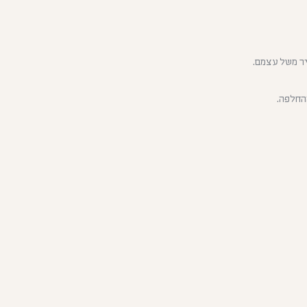
יר משל עצמם.
החלפה.