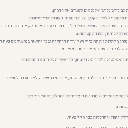
ם קווים נקיים ואלמנטים שמגרים את הדמיון.
 מהמובייל לחקר מקרוב של ההדפסים, הצורות והטקסטורות.
 המדף או בעולם המשחקים של הילד ויכולות לעודד אותם לקפל פינגווינים מני
ודה לקיר והן במרחק קטן ממנו.
מומלץ לתלות את המובייל מעל שידת ההחתלה ובכך להיעזר בפינגווינים בעת ה
ו לכל מי שאוהב עיצוב ייחודי ויצירתי.
שטות ואסתטיקה לחדר הילדים, תוך כדי שמירה על היבט התפתחותי.
ירות במובייל נועדו לניתוק ולמשחק, אך כיחידה שלמה, לא מיועדת למשיכה.
לשמר את הקסם ולעורר את היצירתיות וההתלהבות של הילדים.
 ממנו.
חיל לקפל ולהתנסות כבר מגיל צעיר.
ז, ובעיקר – עידוד יצירה מהנה ומלמדת.