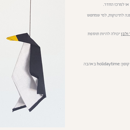
ו למרכז החדר.
נה לתינוקות, למי שמחפש
ולבן
יכולה להיות תוספת
יצאתי לחופש 13.7-30.8 (המשלוחים יצאו בתחילת ספטמבר) קוד קופון :holidaytime באהבה