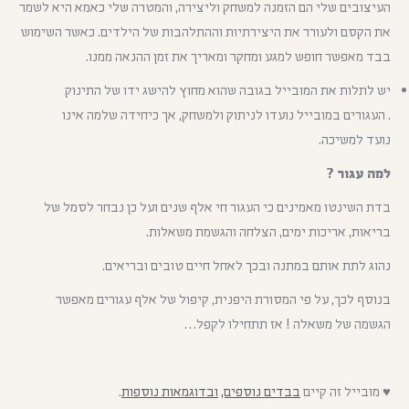
העיצובים שלי הם הזמנה למשחק וליצירה, והמטרה שלי כאמא היא לשמר
את הקסם ולעורר את היצירתיות וההתלהבות של הילדים. כאשר השימוש
בבד מאפשר חופש למגע ומחקר ומאריך את זמן ההנאה ממנו.
יש לתלות את המובייל בגובה שהוא מחוץ להישג ידו של התינוק
. העגורים במובייל נועדו לניתוק ולמשחק, אך כיחידה שלמה אינו
נועד למשיכה.
למה עגור ?
בדת השינטו מאמינים כי העגור חי אלף שנים ועל כן נבחר לסמל של
בריאות, אריכות ימים, הצלחה והגשמת משאלות.
נהוג לתת אותם במתנה ובכך לאחל חיים טובים ובריאים.
בנוסף לכך, על פי המסורת היפנית, קיפול של אלף עגורים מאפשר
הגשמה של משאלה ! אז תתחילו לקפל…
♥ מובייל זה קיים
בבדים נוספים,
ובדוגמאות נוספות
.