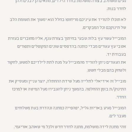
נעים ומשתלב בצורה מושלמת בחדר הילדים, מתאים הן לבנים ולהן
לחדר בנות.
לא תוכלו להוריד את עיניכם מריחופו בחלל הוא ימשוך את תשומת הלב
של תינוקכם וכל המבקרים.
המובייל עשוי עץ בלזה טבעי בחיתוך בצורת ענף, אליו מחוברים בעזרת
אטבי עץ עגורים מבדי כותנה בהדפסים שונים המקופלים ותפורים
בעבודת יד.
את העגורים ניתן להוריד מהמובייל על מנת לתת לילדיכם למשש, לחקור
ולשחק בהם מבלי חשש.
מובייל זה אידיאלי לתלייה מעל שידת ההחתלה, יוצר עניין ומעסיק את
התינוק/ת בזמן ההחלפה. בהמשך ניתן להעבירו מעל המיטה או למרכז
החדר.
המובייל מגיע באריזת גליל, יפהפייה כמתנה ונהדרת בעת משלוחים
מעבר לים.
זוהי מתנת לידה מושלמת, מתנה לחדר חדש ולכל מי שאוהב אוריגמי.