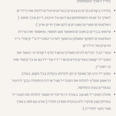
בחייו לאורך התפתחותו.
בחירה בקווים נקיים ובצבעים בוגרים שיכולים ללוות את הילדים
לאורך כל שנות התפתחותם עם דגש על איכות, דיוק וערך מוסף. (
האלמנטים תפורים המעניקים להם אורך חיים ארוך ).
שימוש בבדים ובאטבים מאפשר מגע חופשי, ומאפשר את הורדת
האלמנטים למחקר ומשחק ובהמשך לשינוי המובייל ע"י קיפולי נייר
חדשים של הילדים.
עגורי הבד יכולים להיות משולבים מעל מדף דקורטיבי כאשר את
המובייל יקשטו עגורים חדשים פרי ידיו של ילדכם או כל קיפול אחר
בו יתעניין.
המובייל הינו קל משקל וניתן לתלותו בקלות בכל מקום, בשלב
הראשון מומלץ לתלות את המובייל מעל שידת ההחתלה ובכך להיעזר
בעגורים בעת ההחלפה.
מתלה המובייל מעוצב בצורה דו מיימדית אפשר לתלות את המובייל
במרחק קטן מהקיר ולא בהכרח ממרכז החדר.( מגיע עם חוט באורך
מטר וחצי לתלייה ).