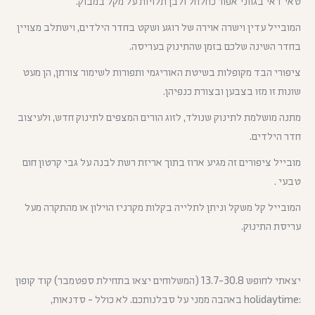
טאי דאי בגווני אפור כחלחל ולבן תלויות על מקל במבוק.
המובייל עדין וישרה אוירה של רוגע ושקט בחדר הילדים, וישתלב מצויין
בחדר השינה שלכם בזמן שהתינוק בעריסה.
ציפורי הבד מקופלות בשיטת האוריגמי ותפורות לשימור צורתן, הן מעט
שונות זו מזו בצבען ובצורת כנפיהן.
מתנה מושלמת לתינוק שנולד, לזוג הורים המצפים לתינוק חדש, ולעיצוב
חדר הילדים.
מובייל ציפורים זה מגיע ארוז בתוך אריזת רשת לבנה על גבי קרטון חום
טבעי .
המובייל קל משקל וניתן לתלייה בקלות מקרניז הוילון או מהתקרה מעל
עריסת התינוק.
יצאתי לחופש 13.7-30.8 (המשלוחים יצאו בתחילת ספטמבר) קוד קופון
:holidaytime באהבה ממני על סבלנותכם. לא כולל - סדנאות,