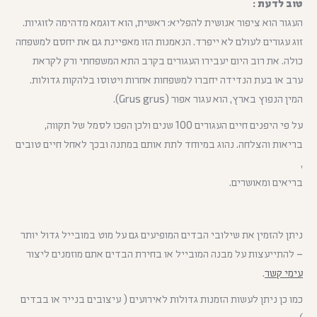
טוב לדעת :
העגור הוא ציפור אנושית להפליא: ראשית, הוא דוגמא מדהימה לזוגיות.
זוג עגורים לעולם לא ייפרד. הנאמנות הזו מאפיינת גם את יחסם למשפחה
כולה. את רוב היום יעבירו העגורים בקרב התא המשפחתי ורק לקראת
ערב או בעת הנדידה יחברו למשפחות אחרות ויטוסו בלהקות גדולות.
המין הנפוץ בארץ, הוא עגור אפור (Grus grus).
על פי היפנים חיים העגורים 100 שנים ולכן הפכו לסמל של תקווה,
בריאות והצלחה. נהוג במיוחד לתת אותם במתנה ובכך לאחל חיים טובים
,
בריאים ומאושרים.
ניתן להזמין את שילובי הבדים המופיעים גם על מוט במובייל גדול יותר
– להתייעצות על מבנה המובייל או בחירת הבדים אתם מוזמנים ליצור
עימי קשר
.
כמו כן ניתן לעשות הזמנות גדולות לאירועים ( עיצובים בנייר או בבדים