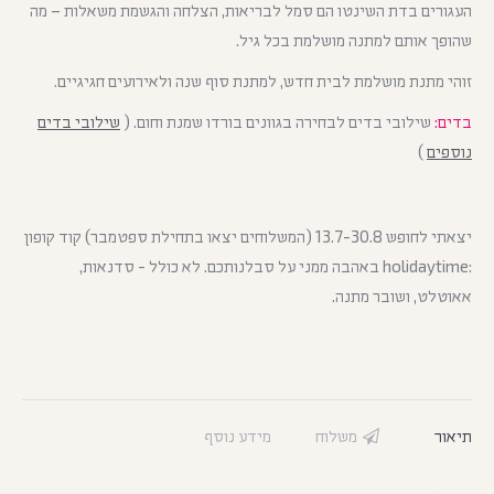
העגורים בדת השינטו הם סמל לבריאות, הצלחה והגשמת משאלות – מה
שהופך אותם למתנה מושלמת בכל גיל.
זוהי מתנת מושלמת לבית חדש, למתנת סוף שנה ולאירועים חגיגיים.
בדים:
שילובי בדים לבחירה בגוונים בורדו שמנת וחום. (
שילובי בדים
נוספים
)
יצאתי לחופש 13.7-30.8 (המשלוחים יצאו בתחילת ספטמבר) קוד קופון
:holidaytime באהבה ממני על סבלנותכם. לא כולל - סדנאות,
אאוטלט, ושובר מתנה.
תיאור
משלוח
מידע נוסף