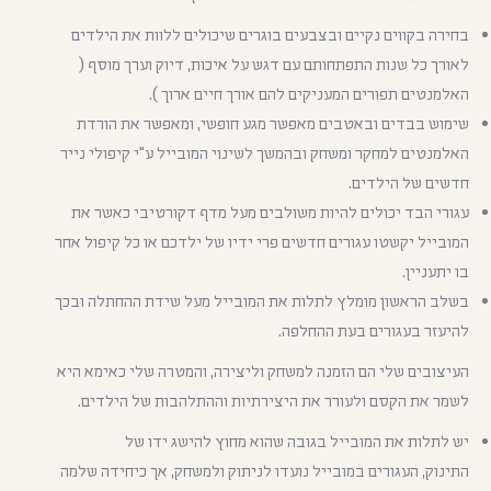
בחירה בקווים נקיים ובצבעים בוגרים שיכולים ללוות את הילדים
לאורך כל שנות התפתחותם עם דגש על איכות, דיוק וערך מוסף (
האלמנטים תפורים המעניקים להם אורך חיים ארוך ).
שימוש בבדים ובאטבים מאפשר מגע חופשי, ומאפשר את הורדת
האלמנטים למחקר ומשחק ובהמשך לשינוי המובייל ע"י קיפולי נייר
חדשים של הילדים.
עגורי הבד יכולים להיות משולבים מעל מדף דקורטיבי כאשר את
המובייל יקשטו עגורים חדשים פרי ידיו של ילדכם או כל קיפול אחר
בו יתעניין.
בשלב הראשון מומלץ לתלות את המובייל מעל שידת ההחתלה ובכך
להיעזר בעגורים בעת ההחלפה.
העיצובים שלי הם הזמנה למשחק וליצירה, והמטרה שלי כאימא היא
לשמר את הקסם ולעורר את היצירתיות וההתלהבות של הילדים.
יש לתלות את המובייל בגובה שהוא מחוץ להישג ידו של
התינוק, העגורים במובייל נועדו לניתוק ולמשחק, אך כיחידה שלמה