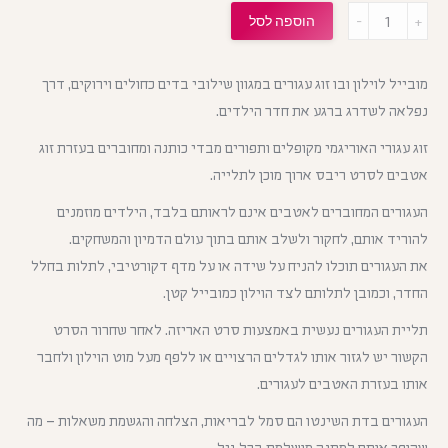
מות
הוספה לסל
מובייל לוילון ובו זוג עגורים במגוון שילובי בדים כחולים וירוקים, דרך
נפלאה לשדרג ברגע את חדר הילדים.
זוג עגורי האוריגמי מקופלים ותפורים מבדי כותנה ומחוברים בעזרת זוג
אטבים לסרט ריבס ארוך מוכן לתלייה.
העגורים המחוברים לאטבים אינם לראותם בלבד, הילדים מוזמנים
להוריד אותם, לחקור ולשלב אותם בתוך עולם הדמיון והמשחקים.
את העגורים תוכלו להניח על שידה או על מדף דקורטיבי, לתלות בחלל
החדר, וכמובן לתלותם לצד הוילון כמובייל קטן.
תליית העגורים נעשית באמצעות סרט האריזה. לאחר שחרור הסרט
הקשור יש לגזור אותו לגדלים הרצויים או ללפף מעל מוט הוילון ולחבר
אותו בעזרת האטבים לעגורים.
העגורים בדת השינטו הם סמל לבריאות, הצלחה והגשמת משאלות – מה
שהופך אותם למתנה מושלמת בכל גיל.