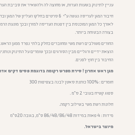
עניין לתינוק בשעות הערות, או מחוצה לה ולהשאיר את סביבת הערי
חיבור המגן לעריסה נעשה ע"י 6 סרטים בחלקו העליו
לאורך כל המגן המוכנסת בין דפנות העריסה למזרן ובכך מונעת הרמת 
בצורה הבטוחה ביותר.
החורים משולבים רשת משי ומחוברים כחלק בלתי נפרד ממגן הראש. 
הוצאת ידיים ורגליים מבין הסורגים ובכך שומרים על התינוק ונותנים
החיבור בין חוץ לפנים.
מגן ראש אחרון ! סירת מפרש רקומה בדוגמת פסים דקים אדום
חומרים : 100% כותנת סאטן לבנה בצפיפות 300
ספוג קשיח בעובי 2 ס"מ .
חלונות רשת משי בשילוב רקמה.
מידות : 4 פאות במידות 86/48/86/48 ס"מ, בגובה 20ס"מ
מיוצר בישראל.