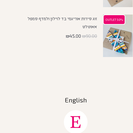
זוג סירות אוריגמי בד לוילון ולמדף סמפל
50% OUTLET
50% OUTLET
אאוטלט
₪
45.00
₪
90.00
English