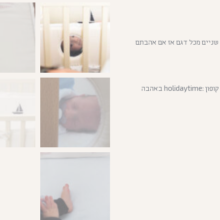
 שניים מכל דגם אז אם אהבתם
יצאתי לחופש 13.7-30.8 (המשלוחים יצאו בתחילת ספטמבר) קוד קופון :holidaytime באהבה