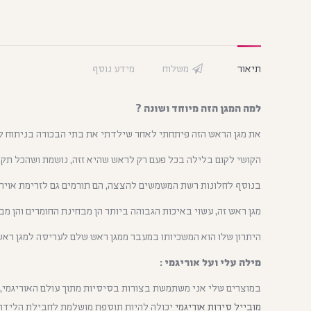
תיאור
משלוח
מידע נוסף
למה המגן הזה מיוחד ושונה ?
את מגן הראש הזה פיתחתי לאחר שילדתי את בתי הבכורה בניתוח ק
הקושי לקום בלילה בכל פעם רק לראש שהיא זזה, נושמת ושהכל תקין
בנוסף לחלונות רשת המשמשים להצצה, הם תורמים גם לזרימת אויר 
מגן ראש זה, עשוי באיכות הגבוהה ביותר הן מבחינת החומרים והן מב
היתרון שלו הוא המשכיותו במעבר ממגן ראש שלם לעריסה למגן ראש 
מילה עלי ועל אוריגמי :
במוצרים שלי אני משתמשת בצורות בסיסיות מתוך עולם האוריגמי, 
מובייל סירות אוריגמי
יכולה להיות תוספת מושלמת לחבילת הלידה, ני