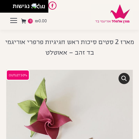
English
Instagram
Pinterest
Facebook
נגישות
₪
0.00
0
מארז 2 סטים סיכות ראש חגיגיות פרפרי אוריגמי
בד זהב – אאוטלט
50% OUTLET
50% OUTLET