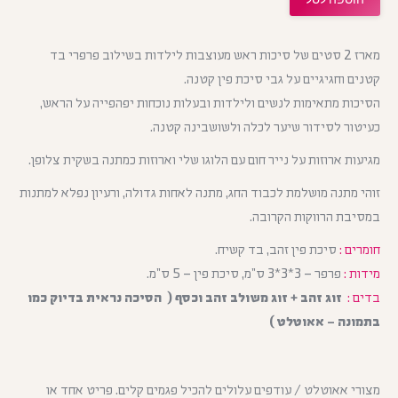
מארז 2 סטים של סיכות ראש מעוצבות לילדות בשילוב פרפרי בד
קטנים וחגיגיים על גבי סיכת פין קטנה.
הסיכות מתאימות לנשים ולילדות ובעלות נוכחות יפהפייה על הראש,
כעיטור לסידור שיער לכלה ולשושבינה קטנה.
מגיעות ארוזות על נייר חום עם הלוגו שלי וארוזות כמתנה בשקית צלופן.
זוהי מתנה מושלמת לכבוד החג, מתנה לאחות גדולה, ורעיון נפלא למתנות
במסיבת הרווקות הקרובה.
חומרים :
סיכת פין זהב, בד קשיח.
מידות :
פרפר – 3*3*3 ס”מ, סיכת פין – 5 ס”מ.
בדים :
זוג זהב + זוג משולב זהב וכסף ( הסיכה נראית בדיוק כמו
בתמונה – אאוטלט )
מצורי אאוטלט / עודפים עלולים להכיל פגמים קלים. פריט אחד או