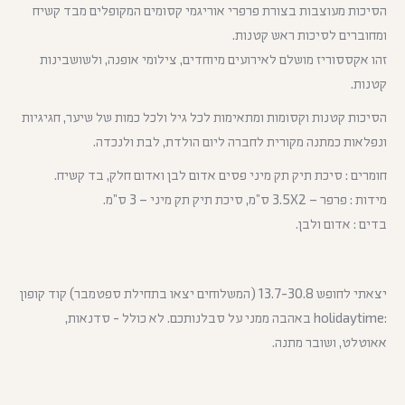
הסיכות מעוצבות בצורת פרפרי אוריגמי קסומים המקופלים מבד קשיח
ומחוברים לסיכות ראש קטנות.
זהו אקססוריז מושלם לאירועים מיוחדים, צילומי אופנה, ולשושבינות
קטנות.
הסיכות קטנות וקסומות ומתאימות לכל גיל ולכל כמות של שיער, חגיגיות
ונפלאות כמתנה מקורית לחברה ליום הולדת, לבת ולנכדה.
חומרים : סיכת תיק תק מיני פסים אדום לבן ואדום חלק, בד קשיח.
מידות : פרפר – 3.5X2 ס”מ, סיכת תיק תק מיני – 3 ס”מ.
בדים : אדום ולבן.
יצאתי לחופש 13.7-30.8 (המשלוחים יצאו בתחילת ספטמבר) קוד קופון
:holidaytime באהבה ממני על סבלנותכם. לא כולל - סדנאות,
אאוטלט, ושובר מתנה.