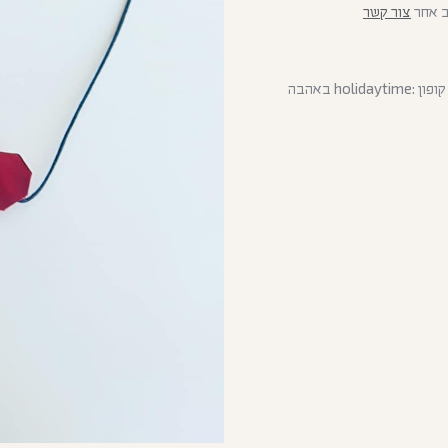
ב אחר
צור קשר
יצאתי לחופש 13.7-30.8 (המשלוחים יצאו בתחילת ספטמבר) קוד קופון :holidaytime באהבה
כמות