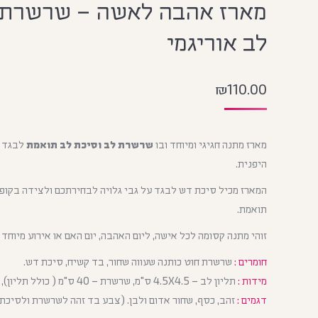
מארז אהבה לאשה – שרשרת 
לב אוריגמי
₪
110.00
מארז מתנה חגיגי ומיוחד ובו
שרשרת לב וסיכת לב תואמת
לבגד ב
היפנית.
המארז מכיל סיכת דש לבגד על גבי גלויה לבחירתכם ולצידה בקופ
תואמת.
זוהי מתנה קסומה לכל אישה, ליום האהבה, יום האם או אירוע מיוחד
חומרים :
שרשרת חוט כותנה שעווה שחור, בד קשיח, סיכת דש.
מידות :
תליון לב – 4.5X4.5 ס"מ, שרשרת – 40 ס"מ ( כולל תליון), סיכת דש 3 ס"מ.
דגמים :
זהב, כסף, שחור אדום ולבן. (צבע בד זהה לשרשרת ולסיכת