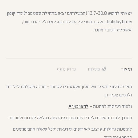
יצאתי לחופש 13.7-30.8 (המשלוחים יצאו בתחילת ספטמבר) קוד קופון
:holidaytime באהבה ממני על סבלנותכם. לא כולל - סדנאות,
אאוטלט, ושובר מתנה.
תיאור
משלוח
מידע נוסף
מארז צבעוני וחגיגי של מגוון אקססוריז לשיער – מתנה מושלמת לילדים
ולנשים צעירות.
ולעוד רעיונות למתנות –
לחצו כאן ♥.
כמו כן, לבבות אלו יכולים להיות מתנת סוף שנה נפלאה לגננות ולמורות.
להזמנות גדולות, עיצוב לאירועים, סדנאות ולכל שאלה אתם מוזמנים
ליצור עימי קשר.