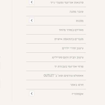
סדנאות אוריגמי ומוצרי נייר
מ
צ
שובר מתנה
ד
מתנות
מארזים במחיר מיוחד
מוצרים בהתאמה אישית
ס
עיצוב חדרי ילדים
עיצוב הבית והום סטיילינג
צ
פרחי אוריגמי בעבודת יד
אאוטלט עודפים וסוג' ב' OUTLET
חדש באתר
אקססוריז