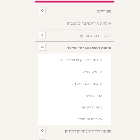
כ
מוביילים
א
אותיות אוריגמי בד מעוצבות
גרלנדות וקישוטי קיר
0
סיכות ראש ואביזרי שיער
סיכות תיק תק פרפרי אוריגמי
כ
סרטים לשיער
מ
נ
סיכות ראש חגיגיות
ה
כתר לראש
ו
גומיות לשיער
כ
מארזים מיוחדים
כ
מתנות לידה ואביזרים לתינוק
ח