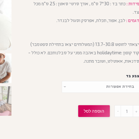
ידות :
כתר בד : 30*7 ס"מ , אורך סרטי סאטן : 25 ס"מ מכל
ד.
גמים :
לבן, אפור, תכלת, אפרסק וסגול לבנדר.
יצאתי לחופש 13.7-30.8 (המשלוחים יצאו בתחילת ספטמבר)
קוד קופון :holidaytime באהבה ממני על סבלנותכם. לא כולל -
דנאות, אאוטלט, ושובר מתנה.
בע בד
כמ
הוספה לסל