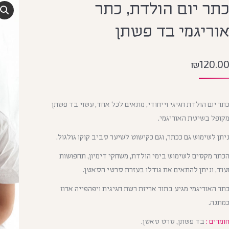
תר יום הולדת, כתר
וריגמי בד פשתן
₪
120.0
תר יום הולדת חגיגי וייחודי, מתאים לכל אחד, עשוי בד פשתן
קופל בשיטת האוריגמי.
יתן לשימוש גם ככתר, וגם כקישוט לשיער סביב קוקו גולגול.
כתר מקסים לשימוש בימי הולדת, משחקי דימיון, תחפושות
עוד, וניתן להתאים את גודלו בעזרת סרטי הסאטן.
תר האוריגמי מגיע בתור אריזת רשת חגיגית ויפהפייה ארוז
מתנה.
ומרים :
בד פשתן, סרט סאטן.