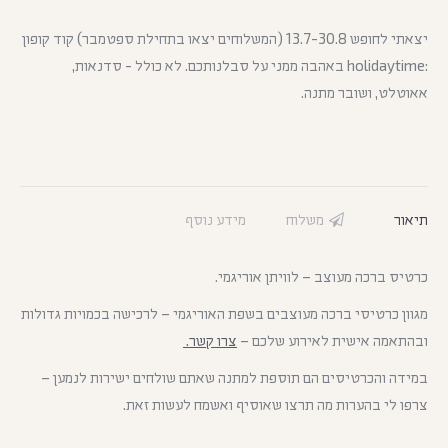
יצאתי לחופש 13.7-30.8 (המשלוחים יצאו בתחילת ספטמבר) קוד קופון
:holidaytime באהבה ממני על סבלנותכם. לא כולל - סדנאות,
אאוטלט, ושובר מתנה.
תיאור
משלוח
מידע נוסף
כרטיס ברכה מעוצב – לוויתן אוריגמי.
מגוון כרטיסי ברכה מעוצבים בשפת האוריגמי – לרכישה בכמויות גדולות
ובהתאמה אישית לאירוע שלכם –
צרו קשר.
במידה והכרטיסים הם תוספת למתנה שאתם שולחים ישירות לנמען –
צרפו לי בהערות מה תרצו שאוסיף ואשמח לעשות זאת.