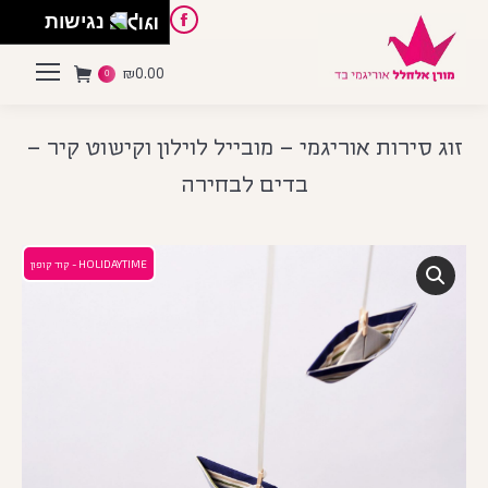
English
Instagram
Pinterest
Facebook
נגישות
₪
0.00
0
זוג סירות אוריגמי – מובייל לוילון וקישוט קיר –
בדים לבחירה
HOLIDAYTIME - קוד קופון
פסח
 הספר