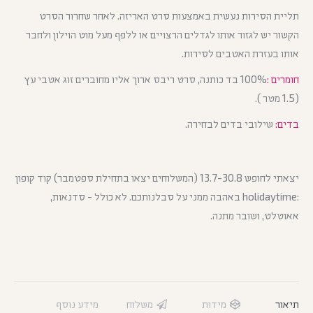
תליית הסירות נעשית באמצעות סרט האריזה. לאחר שחרור הסרט
הקשור יש לגזור אותו לגדלים הרצויים או ללפף מעל מוט הוילון ולחבר
אותו בעזרת האטבים לסירות.
חומרים :
100% בד כותנה, סרט ריבס ארוך אליו מחוברים זוג אטבי עץ
(1.5 מטר ).
בדים:
שילובי בדים לבחירה.
יצאתי לחופש 13.7-30.8 (המשלוחים יצאו בתחילת ספטמבר) קוד קופון
:holidaytime באהבה ממני על סבלנותכם. לא כולל - סדנאות,
אאוטלט, ושובר מתנה.
תיאור
מידות
משלוח
מידע נוסף