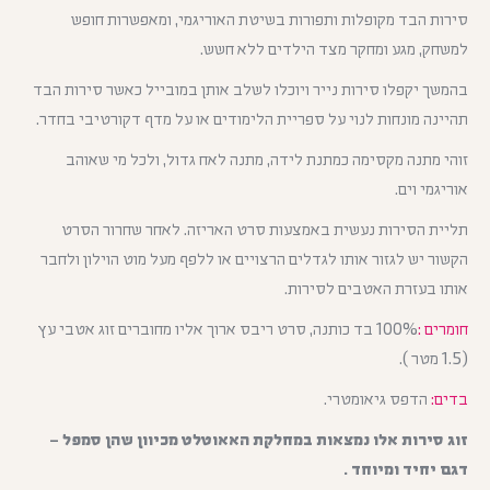
סירות הבד מקופלות ותפורות בשיטת האוריגמי, ומאפשרות חופש
למשחק, מגע ומחקר מצד הילדים ללא חשש.
בהמשך יקפלו סירות נייר ויוכלו לשלב אותן במובייל כאשר סירות הבד
תהיינה מונחות לנוי על ספריית הלימודים או על מדף דקורטיבי בחדר.
זוהי מתנה מקסימה כמתנת לידה, מתנה לאח גדול, ולכל מי שאוהב
אוריגמי וים.
תליית הסירות נעשית באמצעות סרט האריזה. לאחר שחרור הסרט
הקשור יש לגזור אותו לגדלים הרצויים או ללפף מעל מוט הוילון ולחבר
אותו בעזרת האטבים לסירות.
חומרים :
100% בד כותנה, סרט ריבס ארוך אליו מחוברים זוג אטבי עץ
(1.5 מטר ).
בדים:
הדפס גיאומטרי.
זוג סירות אלו נמצאות במחלקת האאוטלט מכיוון שהן סמפל –
דגם יחיד ומיוחד .