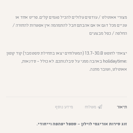
מצורי אאוטלט / עודפים עלולים להכיל פגמים קלים. פריט אחד או
שניים מכל דגם אז אם אהבתם חבל להתמהמה אין אפשרות להחזרה /
החלפה / כפל מבצעים
יצאתי לחופש 13.7-30.8 (המשלוחים יצאו בתחילת ספטמבר) קוד קופון
:holidaytime באהבה ממני על סבלנותכם. לא כולל - סדנאות,
אאוטלט, ושובר מתנה.
תיאור
משלוח
מידע נוסף
זוג סירות אוריגמי לוילון – סמפל יפהפה וייחודי.