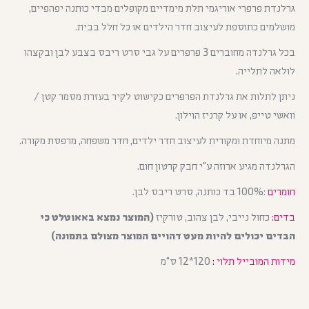
גרלנדת פרפרי אוריגמי תלת מימדיים מקופלים מבדי כותנה יפהפיים,
מושלמים כתוספת לעיצוב חדר הילדים או כל חלל בבית.
בכל גרלנדה מחוברים 3 פרפרים על גבי סרט ריבס בצבע לבן ובקצהו
לולאה לתלייה.
ניתן לתלות את גרלנדת הפרפרים כקישוט לקיר בעזרת מסמר קטן /
וואשי טייפ, או על קרניז הוילון.
מתנה מיוחדת ומקורית לעיצוב חדר ילדים, חדר משפחה, מרפסת מקורה.
הגרלנדה מגיע ארוזה ע"י חבק קרטון חום.
חומרים
:100% בד כותנה, סרט ריבס לבן.
בדים:
כחול נייבי, לבן צהוב, טורקיז
(המוצר נמצא באאוטלט כי
הבדים יכולים להיות מעט דהויים המוצר מצולם בתמונה)
מידות המובייל תלוי
:
120*12 ס"מ