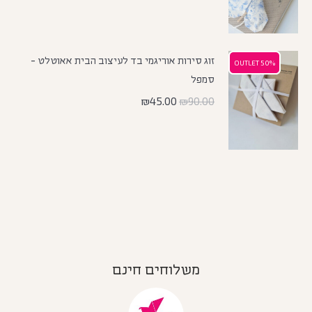
זוג סירות אוריגמי בד לעיצוב הבית אאוטלט -
50% OUTLET
50% OUTLET
סמפל
₪
45.00
₪
90.00
משלוחים חינם