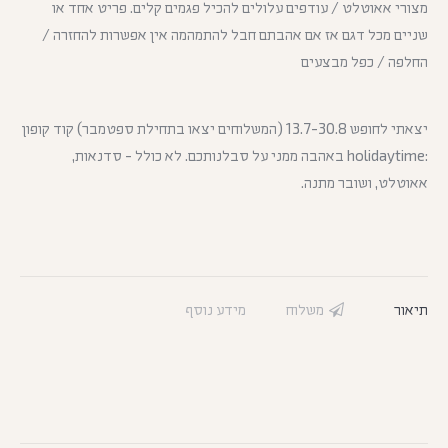
מצורי אאוטלט / עודפים עלולים להכיל פגמים קלים. פריט אחד או
שניים מכל דגם אז אם אהבתם חבל להתמהמה אין אפשרות להחזרה /
החלפה / כפל מבצעים
יצאתי לחופש 13.7-30.8 (המשלוחים יצאו בתחילת ספטמבר) קוד קופון
:holidaytime באהבה ממני על סבלנותכם. לא כולל - סדנאות,
אאוטלט, ושובר מתנה.
תיאור
משלוח
מידע נוסף