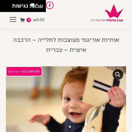
English
Instagram
Pinterest
Facebook
נגישות
₪
0.00
0
אותיות אוריגמי מעוצבות לתלייה – הרכבה
אישית – עברית
HOLIDAYTIME - קוד קופון
פסח
 הספר