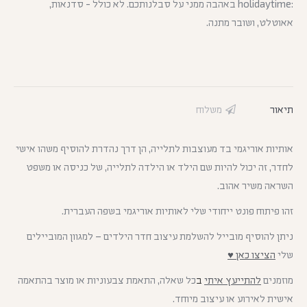
:holidaytime באהבה ממני על סבלנותכם. לא כולל - סדנאות,
אאוטלט, ושובר מתנה.
תיאור
משלוח
אותיות אוריגמי בד מעוצבות לתלייה, הן דרך נהדרת להוסיף משהו אישי
לחדר, זה יכול להיות שם הילד או הילדה לתלייה, של כניסה או משפט
השראה משיר אהוב.
זהו פיתוח פונט ייחודי שלי לאותיות אוריגמי בשפה העברית.
ניתן להוסיף מובייל להשלמת עיצוב חדר הילדים – למגוון המוביילים
שלי
הציצו כאן ♥
מוזמנים
להתייעץ איתי
ב
כל שאלה, התאמת צבעוניות או מוצר בהתאמה
אישית לאירוע או עיצוב מיוחד.