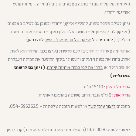
האותיות מקופלות מבדי כותנה בצבעים שונים לבחירה – פיתוח פונט
אוריגמי ייחודי.
ניתן לשלב מספר שמות, להוסיף אייקון ייחודי וכמובן גם לשלב בצבעים.
( אייקון לב / הסימן & – מחושב על דגלון נוסף – הוסיפו אותו בחישוב
הכללי) (
לתוספת של
אייקון של פרפר או לב קטן
לחצו כאן)
אז קדימה צאו לדרך והרכיבו לכם שרשרת בעיצובכם, המחיר הוא לאות
אחת, בחרו את כמות הדגלים ורשמו לי בסוף ההזמנה את המילה הנבחרת
או שם הילד או
בחרו את לפי כמות אותיות קיימת
.
( ניתן גם לרשום
באנגלית )
גודל כל דגלון
: 10*15 ס”מ
גודל אות :
8 ס”מ גובה, רוחב משתנה בהתאם לאותיות.
מוזמנים
ליצור עימי קשר
או לעשות הזמנה טלפונית – 054-5962625.
יצאתי לחופש 13.7-30.8 (המשלוחים יצאו בתחילת ספטמבר) קוד קופון