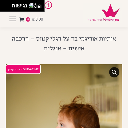
English
Instagram
Pinterest
Facebook
נגישות
₪
0.00
0
אותיות אוריגמי בד על דגלי קנווס – הרכבה
אישית – אנגלית
HOLIDAYTIME - קוד קופון