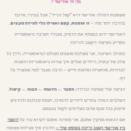
מה זה אוריגמי ?
משמעות המילה אוריגמי היא "קפל הנייר", אבל בעיניי, מדובר
בהרבה יותר מזה –
זו אומנות, קסם ואפילו כלי למידה מעצים.
האוריגמי ידוע כמפתח את הדמיון, מעודד חשיבה גיאומטרית
ומסייע בשיפור הקשב והריכוז.
במהלך השיעור, אני משלבת מושגים מעולם הגיאומטריה, ודרך כל
שלב של קיפול, הילדים מגלים איך צורות גיאומטריות הופכות
לברורות, מוחשיות ומלאות חיים – הרבה מעבר למה שמצויר על
דף.
הגישה שלי פשוטה וברורה:
הסבר ← הדגמה ← הבנה ← קיפול.
השלבים האלה עוזרים לילדים להתרכז, לפתח סבלנות ולהרגיש
סיפוק בכל פעם שהם מצליחים לקפל בעצמם.
אם הנושא מסקרן אתכם, אני מזמינה אתכם לקרוא עוד על
הקשר
בין אוריגמי וקשב וריכוז בפוסט שלי –
ולהבין איך פעילות פשוטה