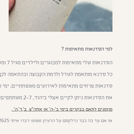
למי הסדנאות מתאימות ?
הסדנאות שלי מתאימות למבוגרים ולילדים מגיל 7 ומעלה.
כל סדנא מותאמת לגודל ולרמת הקבוצה ובהתאמה לכך 
סדנאות פרחים מתאימות לאירועים משפחתיים, ימי הו
את הסדנאות ניתן לקיים אצלי ביהוד, 2-7 משתתפים ולכמות גדולה יותר של משתתפים אשמח להגיע אליכם.
מוזמנים לתאם בבקרים בימי ב'-ה' או אחה"צ ב',ד',ה' .
אז אם עד כה כבר נדלקתם על הרעיון פשוט דברו איתי 0545962625 – מורן