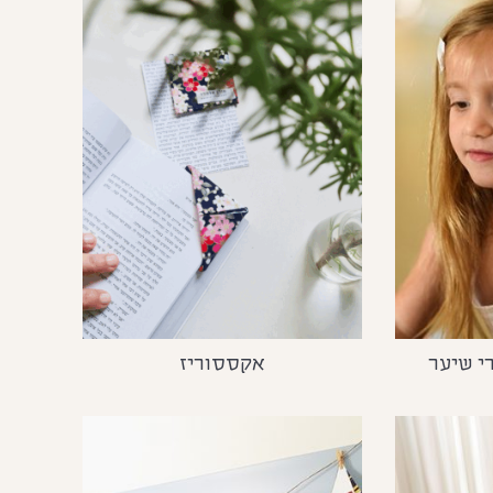
י שיער
אקססוריז