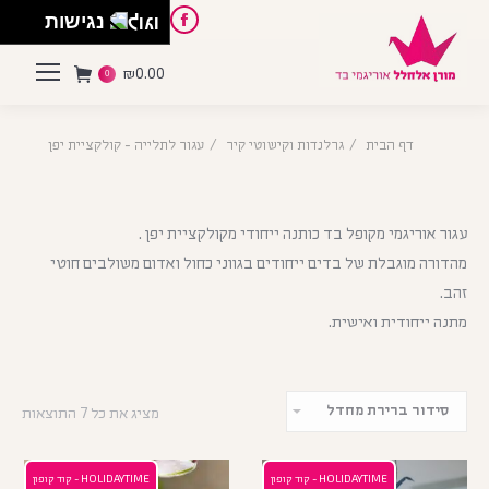
English
Instagram
Pinterest
Facebook
נגישות
₪
0.00
0
דף הבית
גרלנדות וקישוטי קיר
עגור לתלייה - קולקציית יפן
עגור אוריגמי מקופל בד כותנה ייחודי מקולקציית יפן .
מהדורה מוגבלת של בדים ייחודים בגווני כחול ואדום משולבים חוטי
זהב.
מתנה ייחודית ואישית.
מציג את כל 7 התוצאות
HOLIDAYTIME - קוד קופון
HOLIDAYTIME - קוד קופון